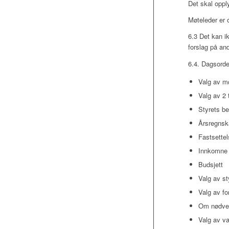
Det skal oppl
Møteleder er o
6.3 Det kan i
forslag på an
6.4. Dagsorde
Valg av m
Valg av 2 
Styrets be
Årsregnska
Fastsettel
Innkomne f
Budsjett
Valg av st
Valg av fo
Om nødven
Valg av va