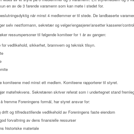
et kun en av de 3 farende varamenn som kan møte i stedet for.
 beslutningsdyktig når minst 4 medlemmer er til stede. De landbaserte varamen
lger selv nestformann, sekretær og velger/engasjerer/ansetter kasserer/control
eker ressurspersoner til følgende komiteer for 1 år av gangen:
for vedlikehold, sikkerhet, brannvern og teknisk tilsyn.
te
e
dskomite
tre komiteene med minst ett medlem. Komiteene rapporterer til styret.
gjør møtefrekvens. Sekretæren skriver referat som i undertegnet stand frem
til å fremme Foreningens formål, har styret ansvar for:
 drift og tilfredsstillende vedlikehold av Foreningens faste eiendom
god forvaltning av dens finansielle ressurser
ns historiske materiale