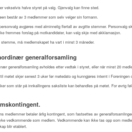
 er vekselvis halve styret på valg. Gjenvalg kan finne sted.
een består av 3 medlemmer som selv velger sin formann.
ersonvalg avgjøres med alminnelig flertall av avgitte stemmer. Personvalg skjer
ke fremmes forslag på motkandidater, kan valg skje med akklamasjon.
i stemme, må medlemskapet ha vart i minst 3 måneder.
aordinær generalforsamling
nær generalforsamling avholdes etter vedtak i styret, eller når minst 20 medle
 til møtet skjer senest 3 uker før møtedato og kunngjøres internt i Foreningen 
ker som står på innkallingens saksliste kan behandles på møtet. For øvrig 
emskontingent
.
ns medlemmer betaler årlig kontingent, som fastsettes av generalforsamlingen.
tryke vedkommende som medlem. Vedkommende kan ikke tas opp som medlem i
p blir etablert.