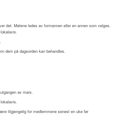
ever det. Møtene ledes av formannen eller en annen som velges.
lokalavis.
.
ker enn dem på dagsorden kan behandles.
 utgangen av mars.
 lokalavis
.
være tilgjengelig for medlemmene senest en uke før