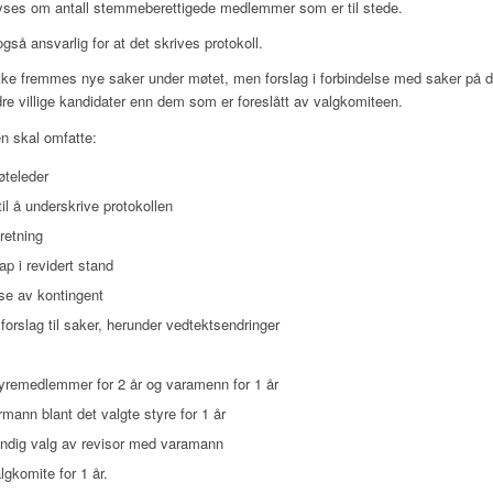
yses om antall stemmeberettigede medlemmer som er til stede.
gså ansvarlig for at det skrives protokoll.
kke fremmes nye saker under møtet, men forslag i forbindelse med saker på d
dre villige kandidater enn dem som er foreslått av valgkomiteen.
n skal omfatte:
øteleder
til å underskrive protokollen
retning
p i revidert stand
se av kontingent
orslag til saker, herunder vedtektsendringer
yremedlemmer for 2 år og varamenn for 1 år
rmann blant det valgte styre for 1 år
dig valg av revisor med varamann
lgkomite for 1 år.