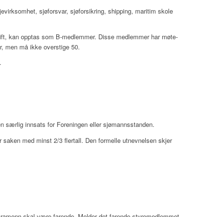
oljevirksomhet, sjøforsvar, sjøforsikring, shipping, maritim skole
s drift, kan opptas som B-medlemmer. Disse medlemmer har møte-
r, men må ikke overstige 50.
.
n særlig innsats for Foreningen eller sjømannsstanden.
r saken med minst 2/3 flertall. Den formelle utnevnelsen skjer
aramenn skal være farende. Melder det farende styremedlemmet