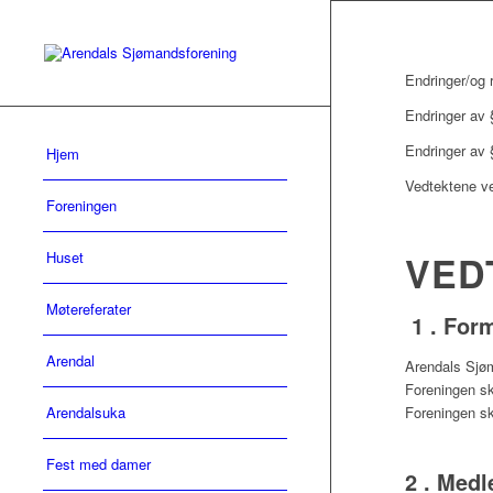
Endringer/og 
Endringer av 
Endringer av 
Hjem
Vedtektene ve
Foreningen
Huset
VED
Møtereferater
1 . For
Arendal
Arendals Sjøm
Foreningen sk
Arendalsuka
Foreningen ska
Fest med damer
2 . Med