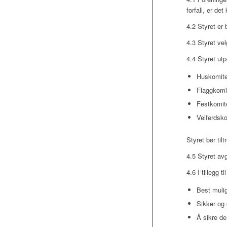
forfall, er d
4.2 Styret er
4.3 Styret ve
4.4 Styret utp
Huskomite 
Flaggkomi
Festkomit
Velfer
Styret bør til
4.5 Styret av
4.6 I tillegg 
Best mulig
Sikker og 
Å sikre de