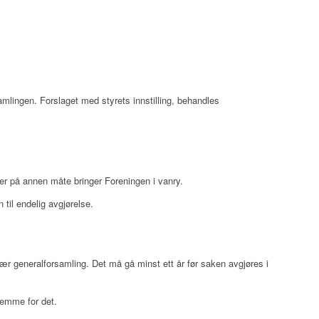
amlingen. Forslaget med styrets innstilling, behandles
ler på annen måte bringer Foreningen i vanry.
til endelig avgjørelse.
r generalforsamling. Det må gå minst ett år før saken avgjøres i
temme for det.