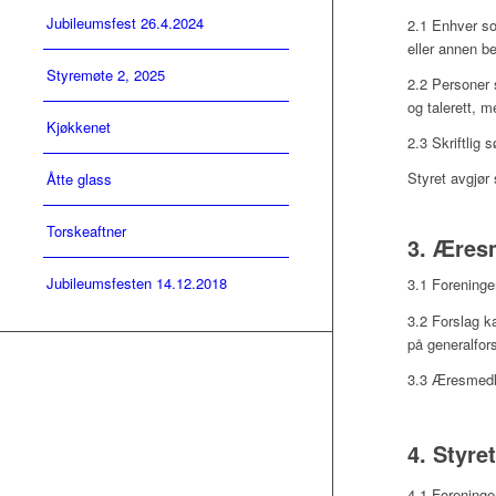
Jubileumsfest 26.4.2024
2.1 Enhver som
eller annen b
Styremøte 2, 2025
2.2 Personer 
og talerett, 
Kjøkkenet
2.3 Skriftlig
Styret avgjør 
Åtte glass
Torskeaftner
3. Æres
Jubileumsfesten 14.12.2018
3.1 Foreninge
3.2 Forslag k
på generalfo
3.3 Æresmedl
4. Styre
4.1 Forening