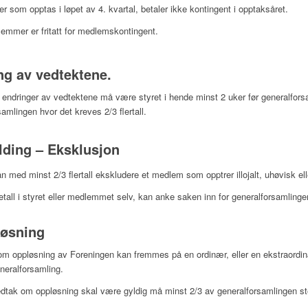
 som opptas i løpet av 4. kvartal, betaler ikke kontingent i opptaksåret.
mmer er fritatt for medlemskontingent.
ng av vedtektene.
il endringer av vedtektene må være styret i hende minst 2 uker før generalfors
amlingen hvor det kreves 2/3 flertall.
lding – Eksklusjon
n med minst 2/3 flertall ekskludere et medlem som opptrer illojalt, uhøvisk el
tall i styret eller medlemmet selv, kan anke saken inn for generalforsamlingen 
løsning
om oppløsning av Foreningen kan fremmes på en ordinær, eller en ekstraordinæ
neralforsamling.
edtak om oppløsning skal være gyldig må minst 2/3 av generalforsamlingen s