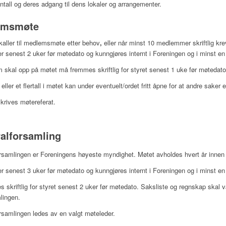
ntall og deres adgang til dens lokaler og arrangementer.
emsmøte
nkaller til medlemsmøte etter behov
,
eller når minst 10 medlemmer skriftlig kr
er senest 2 uker før møtedato og kunngjøres internt i Foreningen og i minst en 
 skal opp på møtet må fremmes skriftlig for styret senest 1 uke før møtedato
eller et flertall i møtet kan under eventuelt/ordet fritt åpne for at andre sa
skrives møtereferat.
alforsamling
rsamlingen er Foreningens høyeste myndighet. Møtet avholdes hvert år innen
er senest 3 uker før møtedato og kunngjøres internt i Foreningen og i minst en
 skriftlig for styret senest 2 uker før møtedato. Saksliste og regnskap skal 
lingen.
rsamlingen ledes av en valgt møteleder.