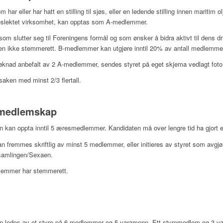
 har eller har hatt en stilling til sjøs, eller en ledende stilling innen maritim 
eslektet virksomhet, kan opptas som A-medlemmer.
som slutter seg til Foreningens formål og som ønsker å bidra aktivt til den
men ikke stemmerett. B-medlemmer kan utgjøre inntil 20% av antall medlemme
 søknad anbefalt av 2 A-medlemmer, sendes styret på eget skjema vedlagt foto
saken med minst 2/3 flertall.
medlemskap
n kan oppta inntil 5 æresmedlemmer. Kandidaten må over lengre tid ha gjort e
an fremmes skriftlig av minst 5 medlemmer, eller initieres av styret som avgjø
rsamlingen/Sexaen.
emmer har stemmerett.
t
en ledes av et styre på 6 medlemmer og 5 varamenn. Ett styremedlem og 3 v