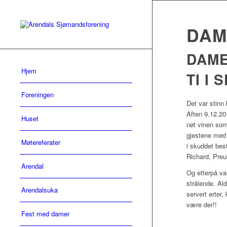
DAM
DAME
Hjem
TI I
Foreningen
Det var stinn
Aften 9.12.20
Huset
nøt vinen som
gjestene med 
Møtereferater
i skuddet bes
Richard, Preu
Arendal
Og etterpå va
strålende. Aldr
Arendalsuka
servert erter,
være der!!
Fest med damer