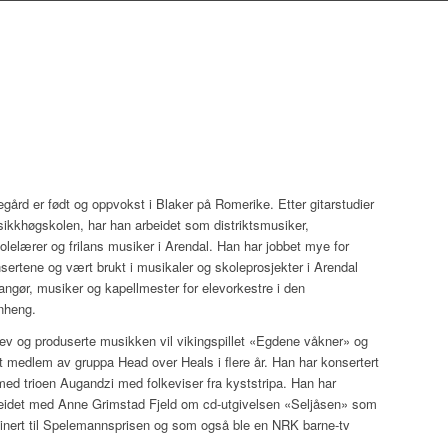
1
gård er født og oppvokst i Blaker på Romerike. Etter gitarstudier
ikkhøgskolen, har han arbeidet som distriktsmusiker,
olelærer og frilans musiker i Arendal. Han har jobbet mye for
sertene og vært brukt i musikaler og skoleprosjekter i Arendal
angør, musiker og kapellmester for elevorkestre i den
heng.
ev og produserte musikken vil vikingspillet «Egdene våkner» og
t medlem av gruppa Head over Heals i flere år. Han har konsertert
 med trioen Augandzi med folkeviser fra kyststripa. Han har
idet med Anne Grimstad Fjeld om cd-utgivelsen «Seljåsen» som
inert til Spelemannsprisen og som også ble en NRK barne-tv