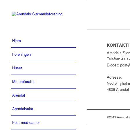
Hjem
KONTAKT
Arendals Sjø
Foreningen
Telefon: 41 1
E-post:
post@
Huset
Adresse:
Møtereferater
Nedre Tyholm
4836 Arendal
Arendal
Arendalsuka
©2019 Arendal 
Fest med damer