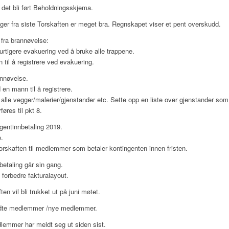
l det bli ført Beholdningsskjema.
ger fra siste Torskaften er meget bra. Regnskapet viser et pent overskudd.
fra brannøvelse:
urtigere evakuering ved å bruke alle trappene.
til å registrere ved evakuering.
annøvelse.
en mann til å registrere.
alle vegger/malerier/gjenstander etc. Sette opp en liste over gjenstander som 
føres til pkt 8.
gentinnbetaling 2019.
.
Torskaften til medlemmer som betaler kontingenten innen fristen.
betaling går sin gang.
i forbedre fakturalayout.
ten vil bli trukket ut på juni møtet.
dte medlemmer /nye medlemmer.
emmer har meldt seg ut siden sist.