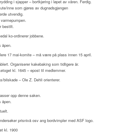
ydding i sjapper – bortkjøring i løpet av våren. Ferdig.
 ute/inne som gjøres av dugnadsgjengen
erde utvendig.
r varmepumpen.
 bestilt.
dal ko-ordinerer jobbene.
s åpen.
lere 17 mai-komite – må være på plass innen 15 april.
blert. Organiserer kakebaking som tidligere år.
toget kl. 1645 – epost til medlemmer.
/bilskade – Ole Z. Dehli orienterer.
passer opp denne saken.
s åpen.
uelt.
ndersøker prisnivå osv ang bordvimpler med ASF logo.
et kl. 1900