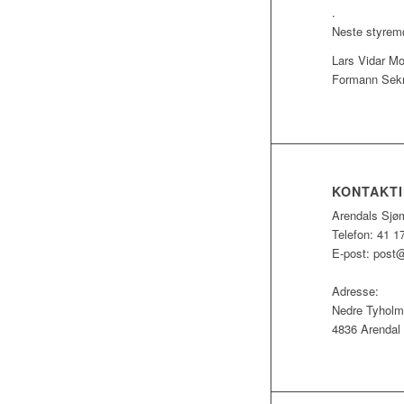
.
Neste styremø
Lars Vidar Mo
Formann Sek
KONTAKT
Arendals Sjø
Telefon: 41 1
E-post:
post@
Adresse:
Nedre Tyholm
4836 Arendal