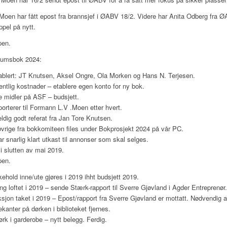
oen har fått epost fra brannsjef i ØABV 18/2. Videre har Anita Odberg fra ØA
ppel på nytt.
pen.
leumsbok 2024:
blert: JT Knutsen, Aksel Ongre, Ola Morken og Hans N. Terjesen.
ntlig kostnader – etablere egen konto for ny bok.
ge midler på ASF – budsjett.
orterer til Formann L.V .Moen etter hvert.
ldig godt referat fra Jan Tore Knutsen.
øvrige fra bokkomiteen files under Bokprosjekt 2024 på vår PC.
 snarlig klart utkast til annonser som skal selges.
 slutten av mai 2019.
pen.
ehold inne/ute gjøres i 2019 ihht budsjett 2019.
ing loftet i 2019 – sende Stærk-rapport til Sverre Gjøvland i Agder Entreprenør
sjon taket i 2019 – Epost/rapport fra Sverre Gjøvland er mottatt. Nødvendig arb
anter på dørken i biblioteket fjernes.
ørk i garderobe – nytt belegg. Ferdig.