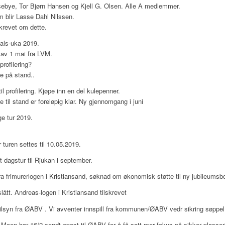
ebye, Tor Bjørn Hansen og Kjell G. Olsen. Alle A medlemmer.
 blir Lasse Dahl Nilssen.
lskrevet om dette.
als-uka 2019.
av 1 mai fra LVM.
profilering?
te på stand..
til profilering. Kjøpe inn en del kulepenner.
te til stand er foreløpig klar. Ny gjennomgang i juni
ge tur 2019.
r turen settes til 10.05.2019.
t dagstur til Rjukan i september.
ra frimurerlogen i Kristiansand, søknad om økonomisk støtte til ny jubileumsb
ått. Andreas-logen i Kristiansand tilskrevet
tilsyn fra ØABV . Vi avventer innspill fra kommunen/ØABV vedr sikring søppel
Moen har 16/2 sendt epost til ØABV for å få satt mer fokus på sikker plasse