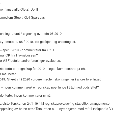
:
omiansvarlig Ole Z. Dehli
aramedlem Stuert Kjell Sparsaas
enning referat / signering av møte 05.2019
styremøte nr. 05 / 2019, ble godkjent og undertegnet.
skaper i 2019 –Kommentarer fra OZD.
e mai OK fra Havnebussen?
er ASF betaler andre foreninger evalueres.
orienterte om regnskap for 2019 – ingen kommentarer pr nå.
r mai betalt.
2019. Styret vil i 2020 vurdere medlemskontingenter i andre foreninger.
 – noen kommentarer/ er regnskap noenlunde i tråd med budsjettet?
orienterte. Ingen kommentarer pr nå.
 siste Torskaften 24/4-19 inkl regnskap/evaluering statistikk arrangementer
opptelling av baren etter Torskaften o.l – nytt skjema med ref til innkjøp fra 