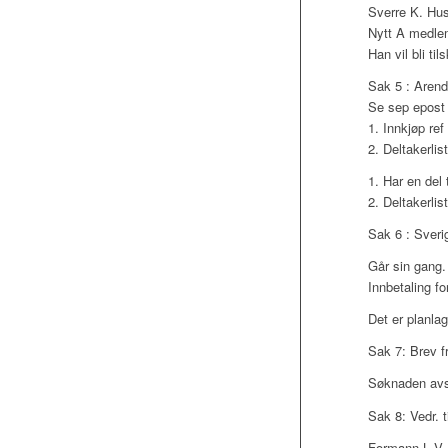
Sverre K. Hus
Nytt A medlem
Han vil bli ti
Sak 5 : Arend
Se sep epost 
1. Innkjøp ref 
2. Deltakerlis
1. Har en del 
2. Deltakerlis
Sak 6 : Sveri
Går sin gang.
Innbetaling fo
Det er planlag
Sak 7: Brev f
Søknaden avsl
Sak 8: Vedr. 
Formann L.V. 