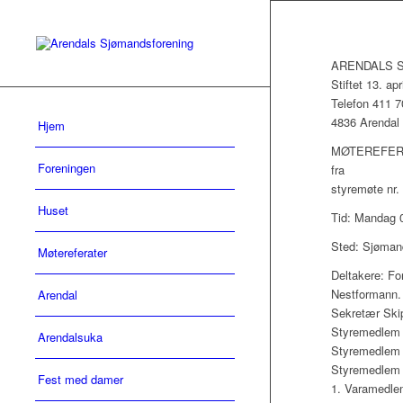
ARENDALS 
Stiftet 13. apr
Telefon 411 7
4836 Arendal
Hjem
MØTEREFER
Foreningen
fra
styremøte nr.
Huset
Tid: Mandag 0
Sted: Sjømand
Møtereferater
Deltakere: Fo
Nestformann.
Arendal
Sekretær Skip
Styremedlem 
Arendalsuka
Styremedlem S
Styremedlem 
Fest med damer
1. Varamedle