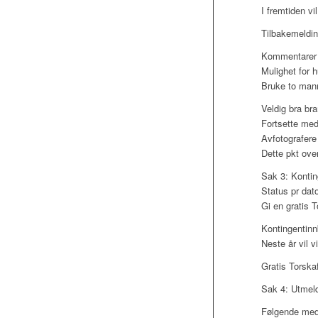
I fremtiden vi
Tilbakemeldin
Kommentarer 
Mulighet for h
Bruke to mann 
Veldig bra br
Fortsette med 
Avfotografere 
Dette pkt over
Sak 3: Kontin
Status pr dato
Gi en gratis 
Kontingentinn
Neste år vil v
Gratis Torskaf
Sak 4: Utmel
Følgende medl