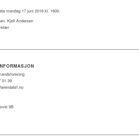
te mandag 17 juni 2019 kl. 1600.
en. Kjell Andersen
retær
INFORMASJON
mandsforening
7 01 39
arendalsf.no
svei 9B