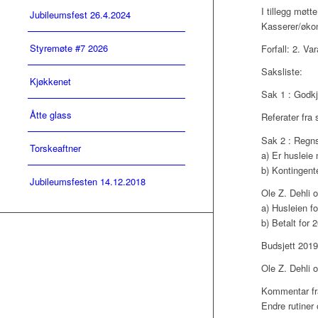
I tillegg møtte
Jubileumsfest 26.4.2024
Kasserer/økon
Styremøte #7 2026
Forfall: 2. V
Saksliste:
Kjøkkenet
Sak 1 : Godkj
Åtte glass
Referater fra 
Sak 2 : Regn
Torskeaftner
a) Er huslei
b) Kontingent
Jubileumsfesten 14.12.2018
Ole Z. Dehli 
a) Husleien fo
b) Betalt for 
Budsjett 2019
Ole Z. Dehli 
Kommentar fra
Endre rutiner 