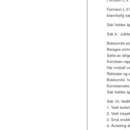
Formann L.V.M
brannfarlig sø
Sak holdes å
Sak 9 : Jubi
Bokkomite eta
Beregne omtre
Sette av årli
Komiteen rapp
Har mottatt ve
Referater og 
Bokkomite` har
Komiteemøte i
Sak holdes å
Sak 10: Vedlik
1. Vedr isoler
2. Vedr inspek
3. Små snublek
4. Avretting d