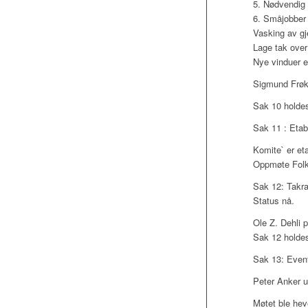
5. Nødvendig r
6. Småjobber
Vasking av gj
Lage tak ove
Nye vinduer er
Sigmund Frøke
Sak 10 holde
Sak 11 : Etab
Komite` er eta
Oppmøte Folke
Sak 12: Takras
Status nå.
Ole Z. Dehli 
Sak 12 holde
Sak 13: Event
Peter Anker u
Møtet ble hev