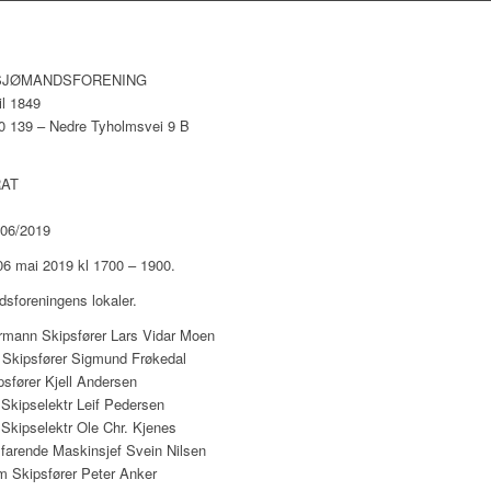
SJØMANDSFORENING
il 1849
0 139 – Nedre Tyholmsvei 9 B
AT
 06/2019
6 mai 2019 kl 1700 – 1900.
sforeningens lokaler.
rmann Skipsfører Lars Vidar Moen
 Skipsfører Sigmund Frøkedal
sfører Kjell Andersen
Skipselektr Leif Pedersen
kipselektr Ole Chr. Kjenes
farende Maskinsjef Svein Nilsen
m Skipsfører Peter Anker